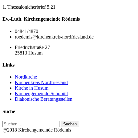
1. Thessalonicherbrief 5,21
Ev.-Luth. Kirchengemeinde Rödemis
04841/4870
roedemis@kirchenkreis-nordfriesland.de
Friedrichstraße 27
25813 Husum
Links
Nordkirche
Kirchenkreis Nordfriesland
Kirche in Husum
Kirchengemeinde Schobüll
Diakonische Beratungsstellen
Suche
Suchen
nach:
@2018 Kirchengemeinde Rödemis